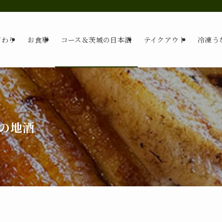
だわり
お食事
コース＆茨城の日本酒
テイクアウト
冷凍う
の地酒