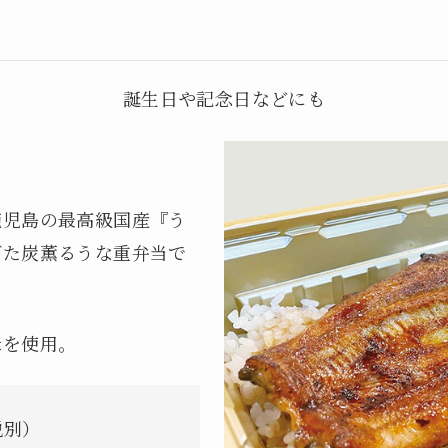
に
誕生日や記念日などにも
鹿児島の最高級国産『う
げた炭薫るうな重弁当で
米を使用。
税別）