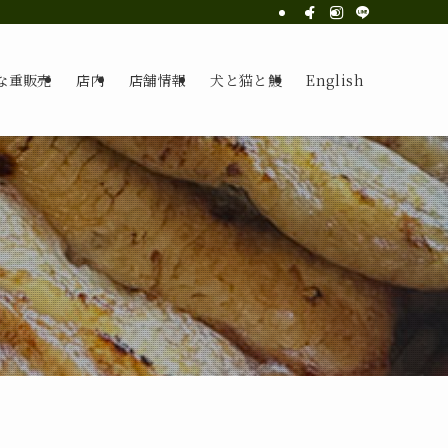
な重販売
店内
店舗情報
犬と猫と鰻
English