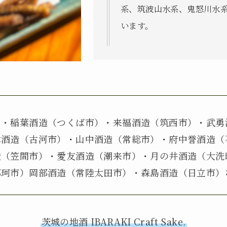
系、筑波山水系、鬼怒川水系
います。
）・稲葉酒造（つくば市）・来福酒造（筑西市）・武勇
木酒造（古河市）・山中酒造（常総市）・府中誉酒造（
造（笠間市）・愛友酒造（潮来市）・月の井酒造（大洗
那珂市）岡部酒造（常陸太田市）・森島酒造（日立市）
茨城の地酒 IBARAKI Craft Sake.