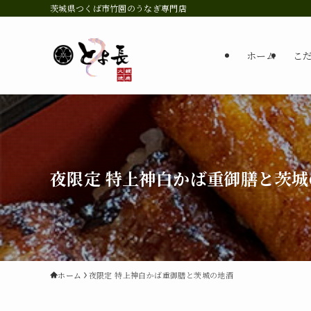
茨城県つくば市竹園のうなぎ専門店
ホーム
こ
夜限定 特上神白かば重御膳と茨城
ホーム
夜限定 特上神白かば重御膳と茨城の地酒